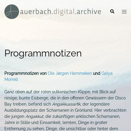
Zum
Inhalt
Suche
Men
springen
umsc
Programmnotizen
Programmnotizen von
Ole Jørgen Hammeken
und
Galya
Morrell
Ganz oben auf der roten vulkanischen Klippe, mit Blick auf
riesige, bunte Eisberge, die in den offenen Gewässern der Disco
Bay treiben, befand sich
Angakkussarfik
, der legendäre
Ausbildungsplatz der Schamanen in Grönland. Hier verbrachten
die jungen
Angakkut
, die zukünftigen arktischen Schamanen,
Jahre in Stille und Einsamkeit, lernten, Dinge in großer
Entfernung zu sehen, Dinge, die unsichtbar oder hinter dem