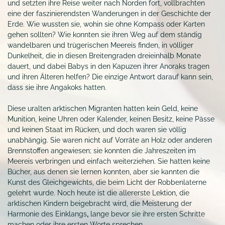
und setzten ihre Reise weiter nach Norden fort, vollbrachten
eine der faszinierendsten Wanderungen in der Geschichte der
Erde. Wie wussten sie, wohin sie ohne Kompass oder Karten
gehen sollten? Wie konnten sie ihren Weg auf dem ständig
wandelbaren und trügerischen Meereis finden, in völliger
Dunkelheit, die in diesen Breitengraden dreieinhalb Monate
dauert, und dabei Babys in den Kapuzen ihrer Anoraks tragen
und ihren Älteren helfen? Die einzige Antwort darauf kann sein,
dass sie ihre Angakoks hatten.
Diese uralten arktischen Migranten hatten kein Geld, keine
Munition, keine Uhren oder Kalender, keinen Besitz, keine Pässe
und keinen Staat im Rücken, und doch waren sie völlig
unabhängig. Sie waren nicht auf Vorräte an Holz oder anderen
Brennstoffen angewiesen; sie konnten die Jahreszeiten im
Meereis verbringen und einfach weiterziehen. Sie hatten keine
Bücher, aus denen sie lernen konnten, aber sie kannten die
Kunst des Gleichgewichts, die beim Licht der Robbenlaterne
gelehrt wurde. Noch heute ist die allererste Lektion, die
arktischen Kindern beigebracht wird, die Meisterung der
Harmonie des Einklangs
,
lange bevor sie ihre ersten Schritte
machen oder ihre ersten Worte sprechen.