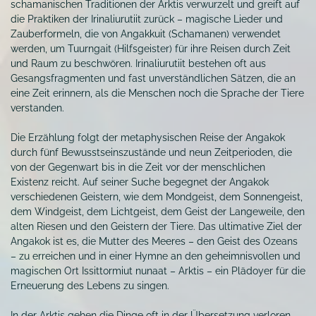
schamanischen Traditionen der Arktis verwurzelt und greift auf
die Praktiken der Irinaliurutiit zurück – magische Lieder und
Zauberformeln, die von Angakkuit (Schamanen) verwendet
werden, um Tuurngait (Hilfsgeister) für ihre Reisen durch Zeit
und Raum zu beschwören. Irinaliurutiit bestehen oft aus
Gesangsfragmenten und fast unverständlichen Sätzen, die an
eine Zeit erinnern, als die Menschen noch die Sprache der Tiere
verstanden.
Die Erzählung folgt der metaphysischen Reise der Angakok
durch fünf Bewusstseinszustände und neun Zeitperioden, die
von der Gegenwart bis in die Zeit vor der menschlichen
Existenz reicht. Auf seiner Suche begegnet der Angakok
verschiedenen Geistern, wie dem Mondgeist, dem Sonnengeist,
dem Windgeist, dem Lichtgeist, dem Geist der Langeweile, den
alten Riesen und den Geistern der Tiere. Das ultimative Ziel der
Angakok ist es, die Mutter des Meeres – den Geist des Ozeans
– zu erreichen und in einer Hymne an den geheimnisvollen und
magischen Ort Issittormiut nunaat – Arktis – ein Plädoyer für die
Erneuerung des Lebens zu singen.
In der Arktis gehen die Dinge oft in der Übersetzung verloren.